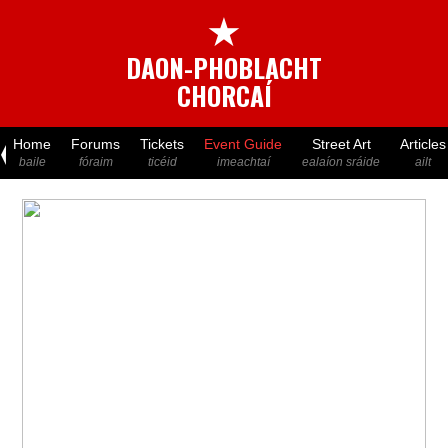
★
DAON-PHOBLACHT
CHORCAÍ
Home
Forums
Tickets
Event Guide
Street Art
Articles
baile
fóraim
ticéid
imeachtaí
ealaíon sráide
ailt