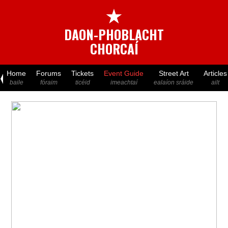
★
DAON-PHOBLACHT
CHORCAÍ
Home
Forums
Tickets
Event Guide
Street Art
Articles
baile
fóraim
ticéid
imeachtaí
ealaíon sráide
ailt