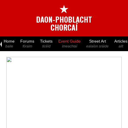
★
DAON-PHOBLACHT
CHORCAÍ
Home
Forums
Tickets
Event Guide
Street Art
Articles
baile
fóraim
ticéid
imeachtaí
ealaíon sráide
ailt